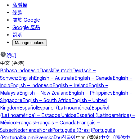
私隱權
條款
關於 Google
Google 產品
說明
Manage cookies
說明
中文 (香港)
Bahasa Indonesia
Dansk
Deutsch
Deutsch –
Schweiz
English
English – Australia
English – Canada
English –
India
English – Indonesia
English – Ireland
English –
Malaysia
English – New Zealand
English – Philippines
English –
Singapore
English – South Africa
English – United
Kingdom
Español
Español (Latinoamérica)
Español
(Latinoamérica) – Estados Unidos
Español (Latinoamérica) –
México
Français
Français – Canada
Français –
Suisse
Nederlands
Norsk
Português (Brasil)
Português
(Portugal)
Suomi
Svenska
ไทย
한국어
中文 (香港)
中文（简体中