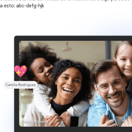
a esto: abc-defg-hjk