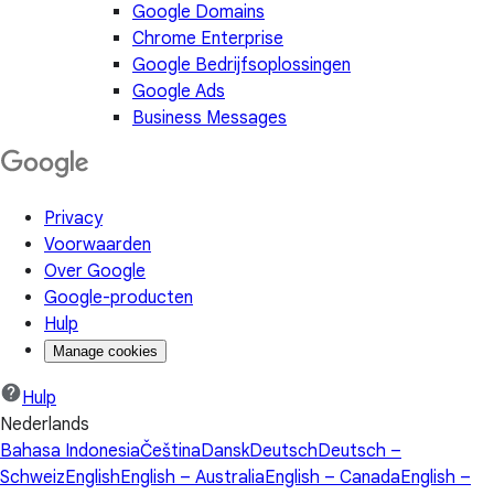
Google Domains
Chrome Enterprise
Google Bedrijfsoplossingen
Google Ads
Business Messages
Privacy
Voorwaarden
Over Google
Google-producten
Hulp
Manage cookies
Hulp
Nederlands
Bahasa Indonesia
Čeština
Dansk
Deutsch
Deutsch –
Schweiz
English
English – Australia
English – Canada
English –