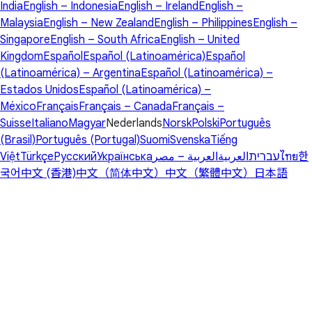
India
English – Indonesia
English – Ireland
English –
Malaysia
English – New Zealand
English – Philippines
English –
Singapore
English – South Africa
English – United
Kingdom
Español
Español (Latinoamérica)
Español
(Latinoamérica) – Argentina
Español (Latinoamérica) –
Estados Unidos
Español (Latinoamérica) –
México
Français
Français – Canada
Français –
Suisse
Italiano
Magyar
Nederlands
Norsk
Polski
Português
(Brasil)
Português (Portugal)
Suomi
Svenska
Tiếng
Việt
Türkçe
Русский
Українська
العربية – مصر
العربية
עברית
ไทย
한
국어
中文 (香港)
中文（简体中文）
中文（繁體中文）
日本語