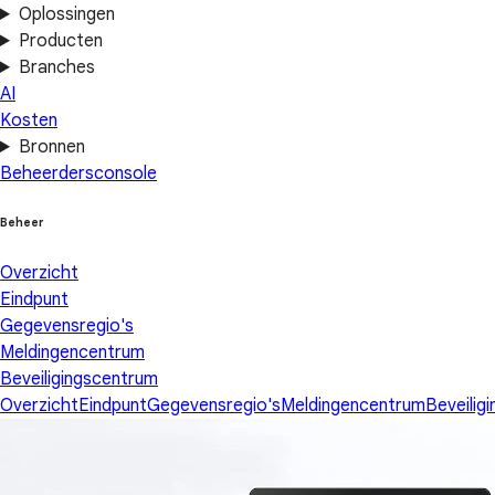
Oplossingen
Producten
Branches
AI
Kosten
Bronnen
Beheerdersconsole
Beheer
Overzicht
Eindpunt
Gegevensregio's
Meldingencentrum
Beveiligingscentrum
Overzicht
Eindpunt
Gegevensregio's
Meldingencentrum
Beveilig