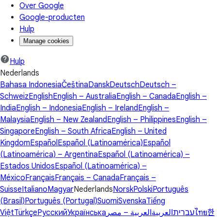
Over Google
Google-producten
Hulp
Manage cookies
Hulp
Nederlands
Bahasa Indonesia
Čeština
Dansk
Deutsch
Deutsch –
Schweiz
English
English – Australia
English – Canada
English –
India
English – Indonesia
English – Ireland
English –
Malaysia
English – New Zealand
English – Philippines
English –
Singapore
English – South Africa
English – United
Kingdom
Español
Español (Latinoamérica)
Español
(Latinoamérica) – Argentina
Español (Latinoamérica) –
Estados Unidos
Español (Latinoamérica) –
México
Français
Français – Canada
Français –
Suisse
Italiano
Magyar
Nederlands
Norsk
Polski
Português
(Brasil)
Português (Portugal)
Suomi
Svenska
Tiếng
Việt
Türkçe
Русский
Українська
العربية – مصر
العربية
עברית
ไทย
한