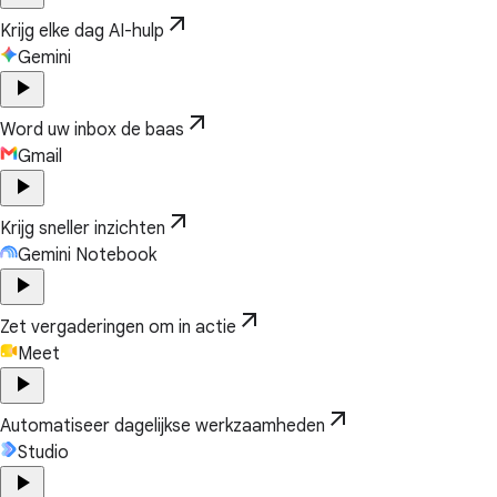
arrow_outward
Krijg elke dag AI-hulp
Gemini
play_arrow
arrow_outward
Word uw inbox de baas
Gmail
play_arrow
arrow_outward
Krijg sneller inzichten
Gemini Notebook
play_arrow
arrow_outward
Zet vergaderingen om in actie
Meet
play_arrow
arrow_outward
Automatiseer dagelijkse werkzaamheden
Studio
play_arrow