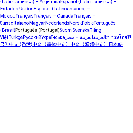
(Latinoamérica) – Argentina
Español (Latinoamérica) –
Estados Unidos
Español (Latinoamérica) –
México
Français
Français – Canada
Français –
Suisse
Italiano
Magyar
Nederlands
Norsk
Polski
Português
(Brasil)
Português (Portugal)
Suomi
Svenska
Tiếng
Việt
Türkçe
Русский
Українська
العربية – مصر
العربية
עברית
ไทย
한
국어
中文 (香港)
中文（简体中文）
中文（繁體中文）
日本語