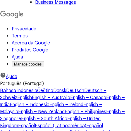
Business Messages
Privacidade
Termos
Acerca da Google
Produtos Google
Ajuda
Manage cookies
Ajuda
Português (Portugal)
Bahasa Indonesia
Čeština
Dansk
Deutsch
Deutsch –
Schweiz
English
English – Australia
English – Canada
English –
India
English – Indonesia
English – Ireland
English –
Malaysia
English – New Zealand
English – Philippines
English –
Singapore
English – South Africa
English – United
Kingdom
Español
Español (Latinoamérica)
Español