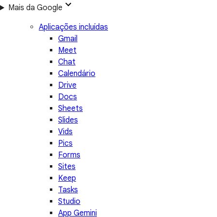
Mais da Google
Aplicações incluídas
Gmail
Meet
Chat
Calendário
Drive
Docs
Sheets
Slides
Vids
Pics
Forms
Sites
Keep
Tasks
Studio
App Gemini