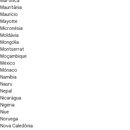
Martinica
Mauritânia
Maurício
Mayotte
Micronésia
Moldávia
Mongólia
Montserrat
Moçambique
México
Mônaco
Namíbia
Nauru
Nepal
Nicarágua
Nigéria
Niue
Noruega
Nova Caledônia