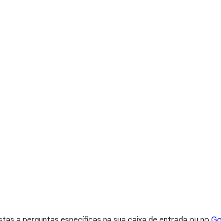
as a perguntas específicas na sua caixa de entrada ou no
Go