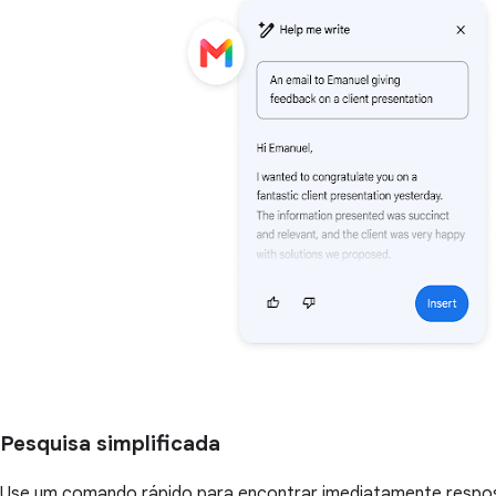
Pesquisa simplificada
Use um comando rápido para encontrar imediatamente respost