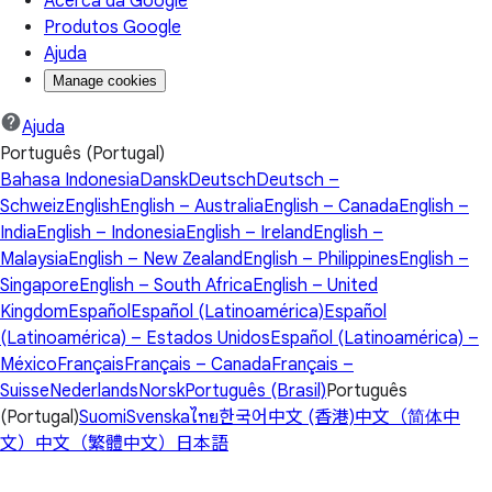
Acerca da Google
Produtos Google
Ajuda
Manage cookies
Ajuda
Português (Portugal)
Bahasa Indonesia
Dansk
Deutsch
Deutsch –
Schweiz
English
English – Australia
English – Canada
English –
India
English – Indonesia
English – Ireland
English –
Malaysia
English – New Zealand
English – Philippines
English –
Singapore
English – South Africa
English – United
Kingdom
Español
Español (Latinoamérica)
Español
(Latinoamérica) – Estados Unidos
Español (Latinoamérica) –
México
Français
Français – Canada
Français –
Suisse
Nederlands
Norsk
Português (Brasil)
Português
(Portugal)
Suomi
Svenska
ไทย
한국어
中文 (香港)
中文（简体中
文）
中文（繁體中文）
日本語