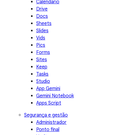
Calendário
Drive
Docs
Sheets
Slides
Vids
Pics
Forms
Sites
Keep
Tasks
Studio
App Gemini
Gemini Notebook
Apps Script
Segurança e gestão
Administrador
Ponto final