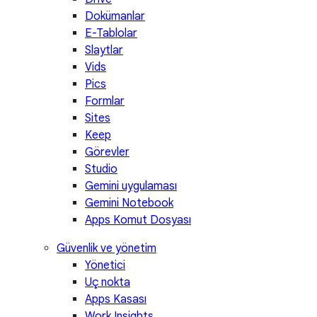
Dokümanlar
E-Tablolar
Slaytlar
Vids
Pics
Formlar
Sites
Keep
Görevler
Studio
Gemini uygulaması
Gemini Notebook
Apps Komut Dosyası
Güvenlik ve yönetim
Yönetici
Uç nokta
Apps Kasası
Work Insights