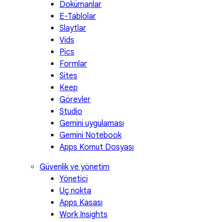
Dokümanlar
E-Tablolar
Slaytlar
Vids
Pics
Formlar
Sites
Keep
Görevler
Studio
Gemini uygulaması
Gemini Notebook
Apps Komut Dosyası
Güvenlik ve yönetim
Yönetici
Uç nokta
Apps Kasası
Work Insights