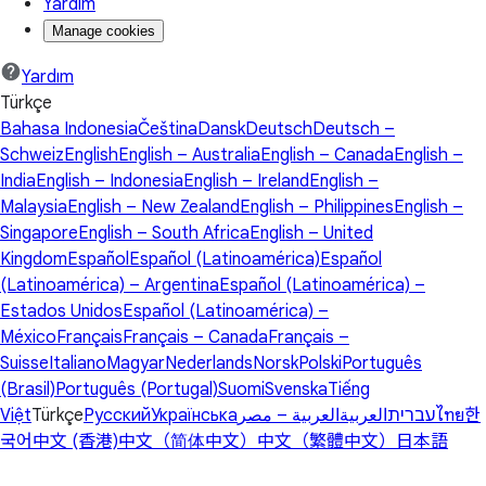
Yardım
Manage cookies
Yardım
Türkçe
Bahasa Indonesia
Čeština
Dansk
Deutsch
Deutsch –
Schweiz
English
English – Australia
English – Canada
English –
India
English – Indonesia
English – Ireland
English –
Malaysia
English – New Zealand
English – Philippines
English –
Singapore
English – South Africa
English – United
Kingdom
Español
Español (Latinoamérica)
Español
(Latinoamérica) – Argentina
Español (Latinoamérica) –
Estados Unidos
Español (Latinoamérica) –
México
Français
Français – Canada
Français –
Suisse
Italiano
Magyar
Nederlands
Norsk
Polski
Português
(Brasil)
Português (Portugal)
Suomi
Svenska
Tiếng
Việt
Türkçe
Русский
Українська
العربية – مصر
العربية
עברית
ไทย
한
국어
中文 (香港)
中文（简体中文）
中文（繁體中文）
日本語