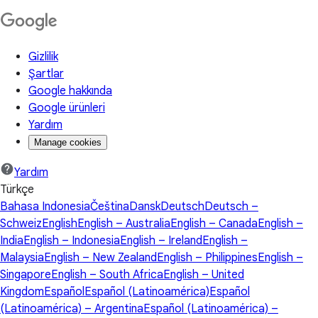
Gizlilik
Şartlar
Google hakkında
Google ürünleri
Yardım
Manage cookies
Yardım
Türkçe
Bahasa Indonesia
Čeština
Dansk
Deutsch
Deutsch –
Schweiz
English
English – Australia
English – Canada
English –
India
English – Indonesia
English – Ireland
English –
Malaysia
English – New Zealand
English – Philippines
English –
Singapore
English – South Africa
English – United
Kingdom
Español
Español (Latinoamérica)
Español
(Latinoamérica) – Argentina
Español (Latinoamérica) –