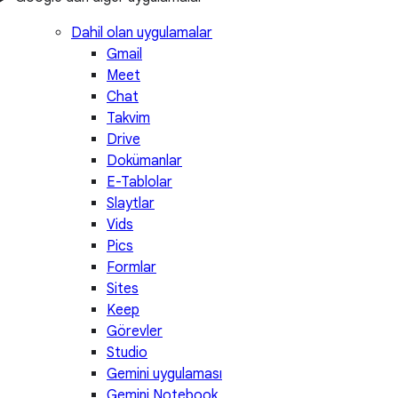
Dahil olan uygulamalar
Gmail
Meet
Chat
Takvim
Drive
Dokümanlar
E-Tablolar
Slaytlar
Vids
Pics
Formlar
Sites
Keep
Görevler
Studio
Gemini uygulaması
Gemini Notebook