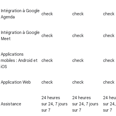
Intégration à Google
check
check
check
Agenda
Intégration à Google
check
check
check
Meet
Applications
mobiles : Android et
check
check
check
iOS
Application Web
check
check
check
24 heures
24 heures
24 heu
Assistance
sur 24, 7 jours
sur 24, 7 jours
sur 24,
sur 7
sur 7
sur 7