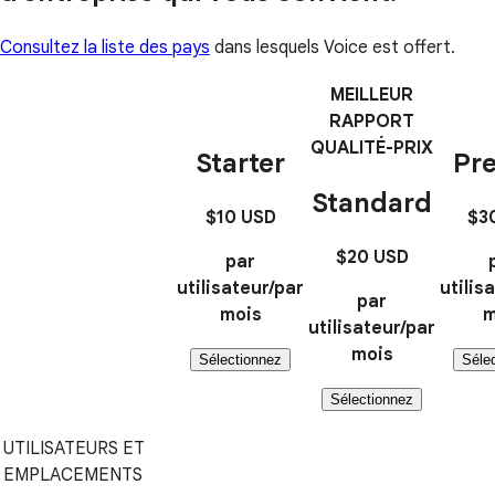
Consultez la liste des pays
dans lesquels Voice est offert.
MEILLEUR
RAPPORT
QUALITÉ-PRIX
Starter
Pr
Standard
$10
USD
$3
$20
USD
par
utilisateur/par
utilis
par
mois
m
utilisateur/par
mois
Sélectionnez
Séle
Sélectionnez
UTILISATEURS ET
EMPLACEMENTS