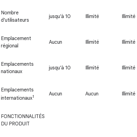
Nombre
jusqu'à 10
Illimité
Illimité
d'utilisateurs
Emplacement
Aucun
Illimité
Illimité
régional
Emplacements
jusqu'à 10
Illimité
Illimité
nationaux
Emplacements
Aucun
Aucun
Illimité
1
internationaux
FONCTIONNALITÉS
DU PRODUIT