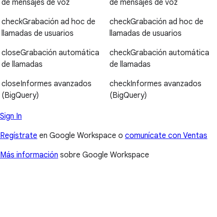
de mensajes de voz
de mensajes de voz
check
Grabación ad hoc de
check
Grabación ad hoc de
llamadas de usuarios
llamadas de usuarios
close
Grabación automática
check
Grabación automática
de llamadas
de llamadas
close
Informes avanzados
check
Informes avanzados
(BigQuery)
(BigQuery)
Sign In
Regístrate
en Google Workspace o
comunícate con Ventas
Más información
sobre Google Workspace