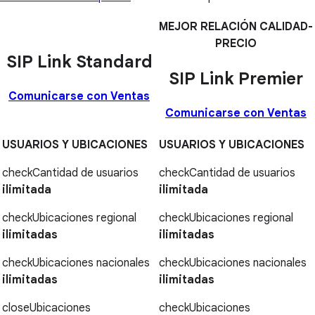
MEJOR RELACIÓN CALIDAD-
PRECIO
SIP Link Standard
SIP Link Premier
Comunicarse con Ventas
Comunicarse con Ventas
USUARIOS Y UBICACIONES
USUARIOS Y UBICACIONES
check
Cantidad de usuarios
check
Cantidad de usuarios
ilimitada
ilimitada
check
Ubicaciones regional
check
Ubicaciones regional
ilimitadas
ilimitadas
check
Ubicaciones nacionales
check
Ubicaciones nacionales
ilimitadas
ilimitadas
close
Ubicaciones
check
Ubicaciones