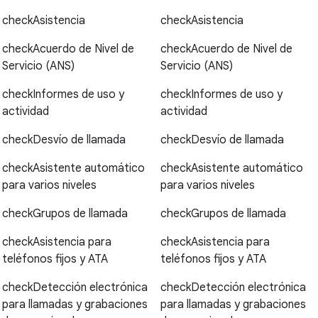
check
Asistencia
check
Asistencia
check
Acuerdo de Nivel de
check
Acuerdo de Nivel de
Servicio (ANS)
Servicio (ANS)
check
Informes de uso y
check
Informes de uso y
actividad
actividad
check
Desvío de llamada
check
Desvío de llamada
check
Asistente automático
check
Asistente automático
para varios niveles
para varios niveles
check
Grupos de llamada
check
Grupos de llamada
check
Asistencia para
check
Asistencia para
teléfonos fijos y ATA
teléfonos fijos y ATA
check
Detección electrónica
check
Detección electrónica
para llamadas y grabaciones
para llamadas y grabaciones