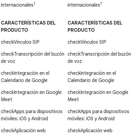
1
1
internacionales
internacionales
CARACTERÍSTICAS DEL
CARACTERÍSTICAS DEL
PRODUCTO
PRODUCTO
check
Vínculos SIP
check
Vínculos SIP
check
Transcripción del buzón
check
Transcripción del buzón
de voz
de voz
check
Integración en el
check
Integración en el
Calendario de Google
Calendario de Google
check
Integración en Google
check
Integración en Google
Meet
Meet
check
Apps para dispositivos
check
Apps para dispositivos
móviles: iOS y Android
móviles: iOS y Android
check
Aplicación web
check
Aplicación web