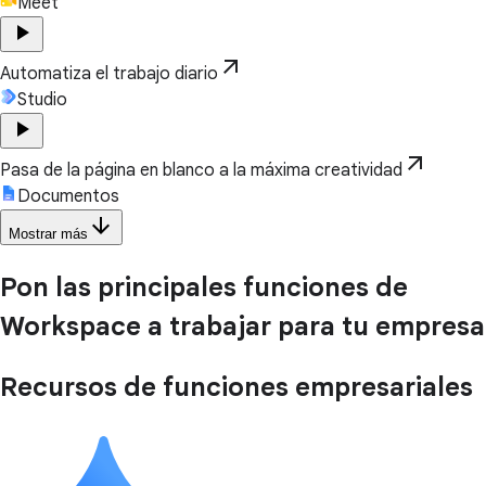
Meet
play_arrow
arrow_outward
Automatiza el trabajo diario
Studio
play_arrow
arrow_outward
Pasa de la página en blanco a la máxima creatividad
Documentos
arrow_downward
Mostrar más
Pon las principales funciones de
Workspace a trabajar para tu empresa
Recursos de funciones empresariales