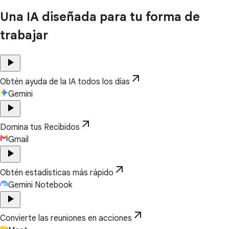
Una IA diseñada para tu forma de
trabajar
play_arrow
arrow_outward
Obtén ayuda de la IA todos los días
Gemini
play_arrow
arrow_outward
Domina tus Recibidos
Gmail
play_arrow
arrow_outward
Obtén estadísticas más rápido
Gemini Notebook
play_arrow
arrow_outward
Convierte las reuniones en acciones