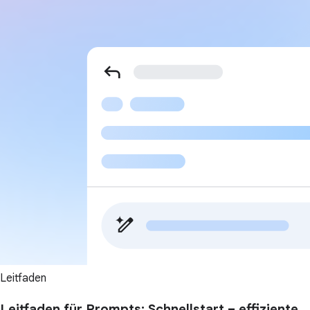
Leitfaden
Leitfaden für Prompts: Schnellstart – effiziente