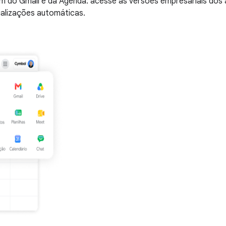
o Gmail e da Agenda: acesse as versões empresariais dos app
ualizações automáticas.