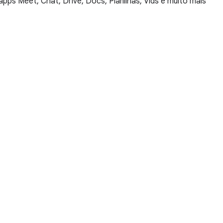
s Meet, Chat, Drive, Docs, Planilhas, Vids e muito mais