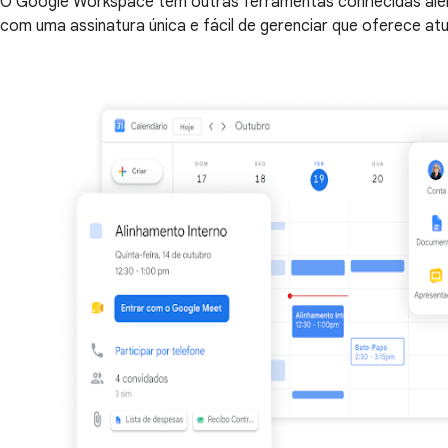
O Google Workspace tem outras ferramentas conhecidas além d
com uma assinatura única e fácil de gerenciar que oferece at