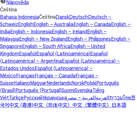
Nápověda
Čeština
Bahasa Indonesia
Čeština
Dansk
Deutsch
Deutsch –
Schweiz
English
English – Australia
English – Canada
English –
India
English – Indonesia
English – Ireland
English –
Malaysia
English – New Zealand
English – Philippines
English –
Singapore
English – South Africa
English – United
Kingdom
Español
Español (Latinoamérica)
Español
(Latinoamérica) – Argentina
Español (Latinoamérica) –
Estados Unidos
Español (Latinoamérica) –
México
Français
Français – Canada
Français –
Suisse
Italiano
Magyar
Nederlands
Norsk
Polski
Português
(Brasil)
Português (Portugal)
Suomi
Svenska
Tiếng
Việt
Türkçe
Русский
Українська
العربية – مصر
العربية
עברית
ไทย
한
국어
中文 (香港)
中文（简体中文）
中文（繁體中文）
日本語