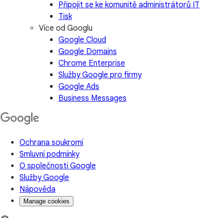
Připojit se ke komunitě administrátorů IT
Tisk
Více od Googlu
Google Cloud
Google Domains
Chrome Enterprise
Služby Google pro firmy
Google Ads
Business Messages
Ochrana soukromí
Smluvní podmínky
O společnosti Google
Služby Google
Nápověda
Manage cookies