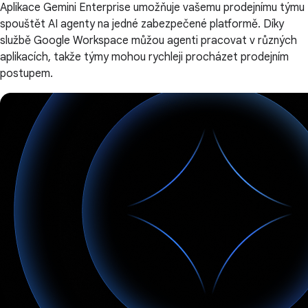
Aplikace Gemini Enterprise umožňuje vašemu prodejnímu týmu
spouštět AI agenty na jedné zabezpečené platformě. Díky
službě Google Workspace můžou agenti pracovat v různých
aplikacích, takže týmy mohou rychleji procházet prodejním
postupem.