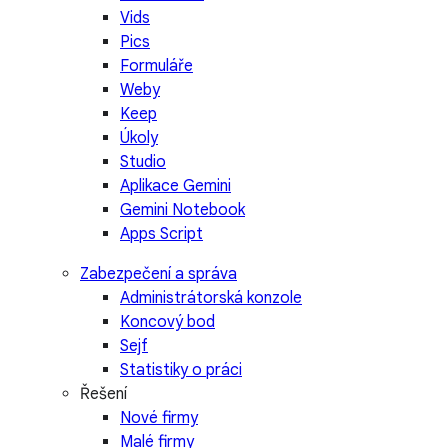
Vids
Pics
Formuláře
Weby
Keep
Úkoly
Studio
Aplikace Gemini
Gemini Notebook
Apps Script
Zabezpečení a správa
Administrátorská konzole
Koncový bod
Sejf
Statistiky o práci
Řešení
Nové firmy
Malé firmy