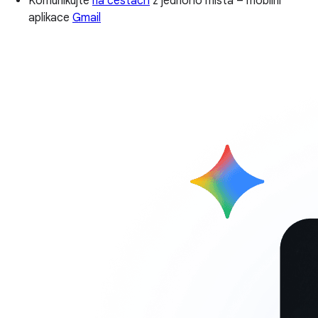
Komunikujte
na cestách
z jednoho místa – mobilní
aplikace
Gmail