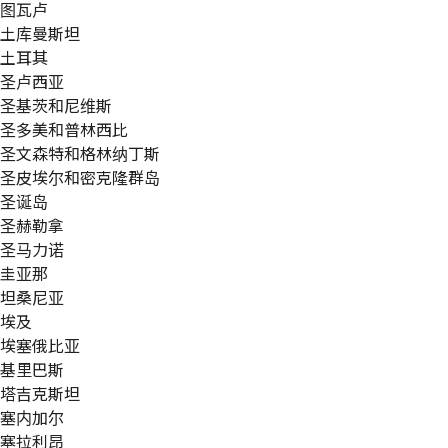
图瓦卢
土库曼斯坦
土耳其
圣卢西亚
圣基茨和尼维斯
圣多美和普林西比
圣文森特和格林纳丁斯
圣皮埃尔和密克隆群岛
圣诞岛
圣赫勒拿
圣马力诺
圭亚那
坦桑尼亚
埃及
埃塞俄比亚
基里巴斯
塔吉克斯坦
塞内加尔
塞拉利昂