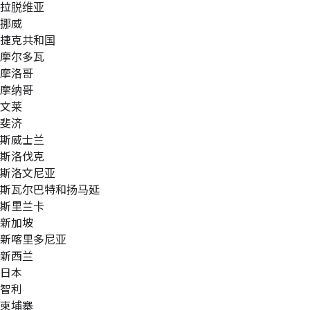
拉脱维亚
挪威
捷克共和国
摩尔多瓦
摩洛哥
摩纳哥
文莱
斐济
斯威士兰
斯洛伐克
斯洛文尼亚
斯瓦尔巴特和扬马延
斯里兰卡
新加坡
新喀里多尼亚
新西兰
日本
智利
柬埔寨