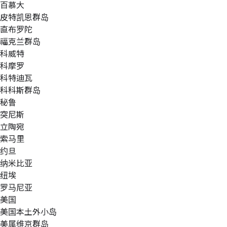
百慕大
皮特凯恩群岛
直布罗陀
福克兰群岛
科威特
科摩罗
科特迪瓦
科科斯群岛
秘鲁
突尼斯
立陶宛
索马里
约旦
纳米比亚
纽埃
罗马尼亚
美国
美国本土外小岛
美属维京群岛