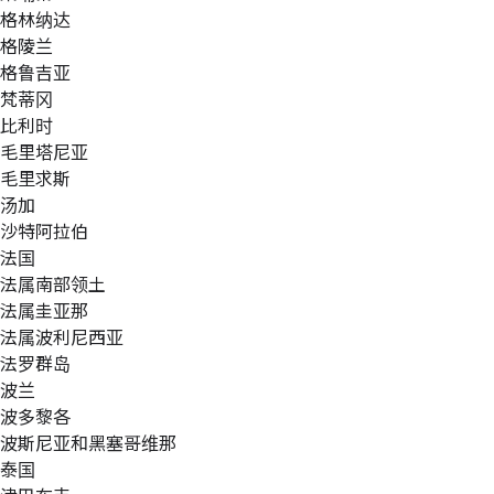
格林纳达
格陵兰
格鲁吉亚
梵蒂冈
比利时
毛里塔尼亚
毛里求斯
汤加
沙特阿拉伯
法国
法属南部领土
法属圭亚那
法属波利尼西亚
法罗群岛
波兰
波多黎各
波斯尼亚和黑塞哥维那
泰国