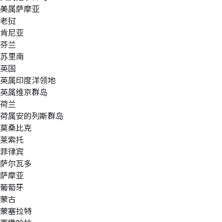
美属萨摩亚
老挝
肯尼亚
芬兰
苏里南
英国
英属印度洋领地
英属维京群岛
荷兰
荷属安的列斯群岛
莫桑比克
莱索托
菲律宾
萨尔瓦多
萨摩亚
葡萄牙
蒙古
蒙塞拉特