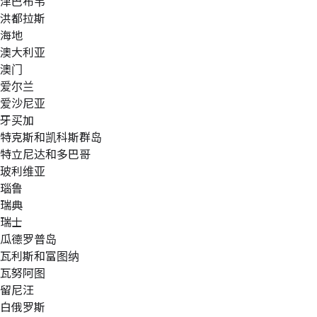
津巴布韦
洪都拉斯
海地
澳大利亚
澳门
爱尔兰
爱沙尼亚
牙买加
特克斯和凯科斯群岛
特立尼达和多巴哥
玻利维亚
瑙鲁
瑞典
瑞士
瓜德罗普岛
瓦利斯和富图纳
瓦努阿图
留尼汪
白俄罗斯