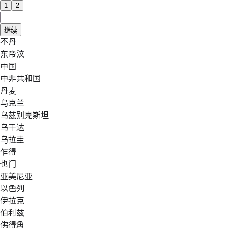
1
2
继续
不丹
东帝汶
中国
中非共和国
丹麦
乌克兰
乌兹别克斯坦
乌干达
乌拉圭
乍得
也门
亚美尼亚
以色列
伊拉克
伯利兹
佛得角