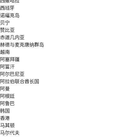
西撒哈拉
西班牙
诺福克岛
贝宁
赞比亚
赤道几内亚
赫德与麦克唐纳群岛
越南
阿塞拜疆
阿富汗
阿尔巴尼亚
阿拉伯联合酋长国
阿曼
阿根廷
阿鲁巴
韩国
香港
马其顿
马尔代夫