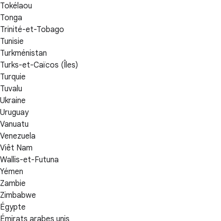
Tokélaou
Tonga
Trinité-et-Tobago
Tunisie
Turkménistan
Turks-et-Caïcos (Îles)
Turquie
Tuvalu
Ukraine
Uruguay
Vanuatu
Venezuela
Viêt Nam
Wallis-et-Futuna
Yémen
Zambie
Zimbabwe
Égypte
Émirats arabes unis