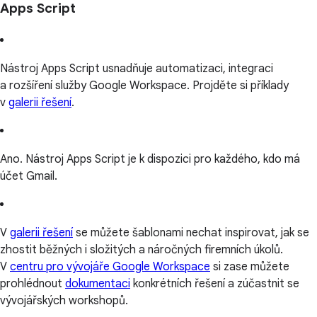
Apps Script
Nástroj Apps Script usnadňuje automatizaci, integraci
a rozšíření služby Google Workspace. Projděte si příklady
v
galerii řešení
.
Ano. Nástroj Apps Script je k dispozici pro každého, kdo má
účet Gmail.
V
galerii řešení
se můžete šablonami nechat inspirovat, jak se
zhostit běžných i složitých a náročných firemních úkolů.
V
centru pro vývojáře Google Workspace
si zase můžete
prohlédnout
dokumentaci
konkrétních řešení a zúčastnit se
vývojářských workshopů.