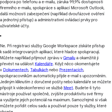
podpora po telefonu a e-mailu, záruka 99,9% dostupnosti
firemního e-mailu, spolupráce s aplikací Microsoft Outlook,
další možnosti zabezpečení (například dvoufázové ověření
a jednotný přístup) a administrativní ovládací prvky pro
uživatelské účty.
Ne. Při registraci služby Google Workspace získáte přístup
k sadě integrovaných aplikací, které hladce spolupracují.
Můžete například přijmout zprávu v
Gmailu
a okamžitě ji
převést na událost
Kalendáře
. Když něco okomentujete
v
Dokumentech
,
Tabulkách
nebo
Prezentacích
,
spolupracovníkům automaticky přijde e-mail s upozorněním.
Jediným kliknutím z doručené pošty nebo kalendáře se můžete
připojit k videokonferenci ve službě
Meet
. Budete-li tyto
nástroje používat společně, zvýšíte produktivitu své firmy
a využijete jejich potenciál na maximum. Samozřejmě si však
můžete pořídit celou sadu a používat pouze ty služby, které
chcete.