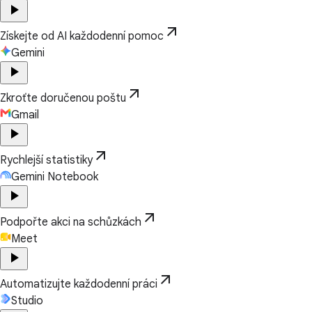
play_arrow
arrow_outward
Získejte od AI každodenní pomoc
Gemini
play_arrow
arrow_outward
Zkroťte doručenou poštu
Gmail
play_arrow
arrow_outward
Rychlejší statistiky
Gemini Notebook
play_arrow
arrow_outward
Podpořte akci na schůzkách
Meet
play_arrow
arrow_outward
Automatizujte každodenní práci
Studio