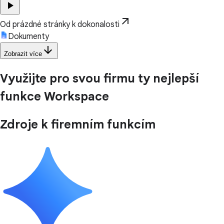
play_arrow
arrow_outward
Od prázdné stránky k dokonalosti
Dokumenty
arrow_downward
Zobrazit více
Využijte pro svou firmu ty nejlepší
funkce Workspace
Zdroje k firemním funkcím