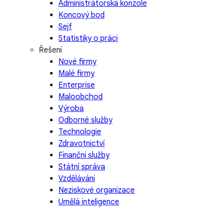
Administrátorská konzole
Koncový bod
Sejf
Statistiky o práci
Řešení
Nové firmy
Malé firmy
Enterprise
Maloobchod
Výroba
Odborné služby
Technologie
Zdravotnictví
Finanční služby
Státní správa
Vzdělávání
Neziskové organizace
Umělá inteligence