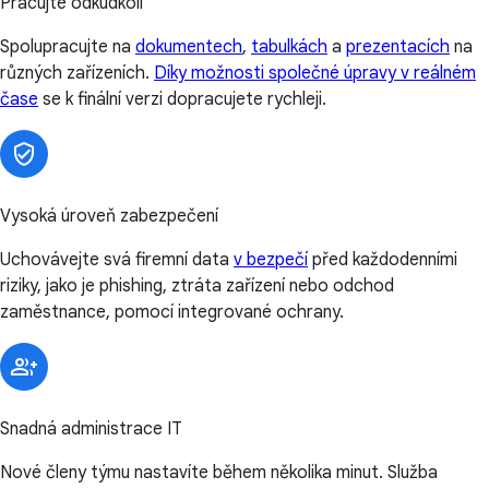
Pracujte odkudkoli
Spolupracujte na
dokumentech
,
tabulkách
a
prezentacích
na
různých zařízeních.
Díky možnosti společné úpravy v reálném
čase
se k finální verzi dopracujete rychleji.
Vysoká úroveň zabezpečení
Uchovávejte svá firemní data
v bezpečí
před každodenními
riziky, jako je phishing, ztráta zařízení nebo odchod
zaměstnance, pomocí integrované ochrany.
Snadná administrace IT
Nové členy týmu nastavíte během několika minut. Služba