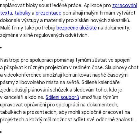
naplánovat bloky soustředěné práce. Aplikace pro
zpracování
textu
,
tabulky
a
prezentace
pomáhají malým firmám vytvářet
dokonalé výstupy a materiály pro získání nových zákazníků.
Malé firmy také potřebují
bezpečné úložiště
na dokumenty,
zejména v silně regulovaných odvětvích.
Nástroje pro spolupráci pomáhají týmům zůstat ve spojení
a přispívat k různým projektům v reálném čase. Skupinový chat
a videokonference umožňují komunikovat napříč časovými
pásmy z libovolného místa na světě. Sdílené kalendáře
zjednodušují plánování schůzek a sledování toho, kdo je
v kanceláři a kdo ne.
Sdílení souborů
umožňuje týmům
upravovat oprávnění pro spolupráci na dokumentech,
tabulkách a prezentacích, aby mohli společně pracovat na
projektech a každý měl možnost sdílet své odborné znalosti.