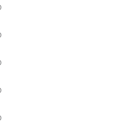
)
)
)
)
)