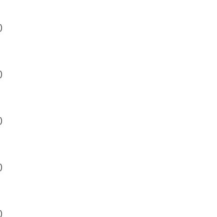
)
)
)
)
)