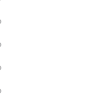
)
)
)
)