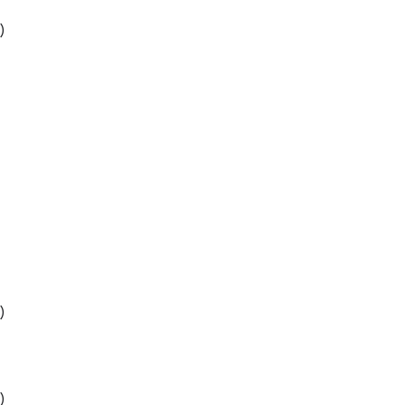
)
)
)