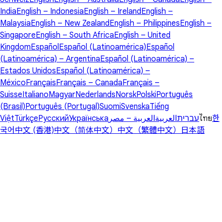
India
English – Indonesia
English – Ireland
English –
Malaysia
English – New Zealand
English – Philippines
English –
Singapore
English – South Africa
English – United
Kingdom
Español
Español (Latinoamérica)
Español
(Latinoamérica) – Argentina
Español (Latinoamérica) –
Estados Unidos
Español (Latinoamérica) –
México
Français
Français – Canada
Français –
Suisse
Italiano
Magyar
Nederlands
Norsk
Polski
Português
(Brasil)
Português (Portugal)
Suomi
Svenska
Tiếng
Việt
Türkçe
Русский
Українська
العربية – مصر
العربية
עברית
ไทย
한
국어
中文 (香港)
中文（简体中文）
中文（繁體中文）
日本語